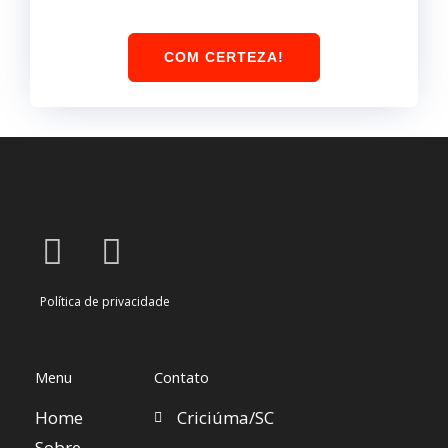
COM CERTEZA!
I
W
n
h
Política de privacidade
s
a
t
t
a
s
Menu
Contato
g
a
Home
Criciúma/SC
Sobre