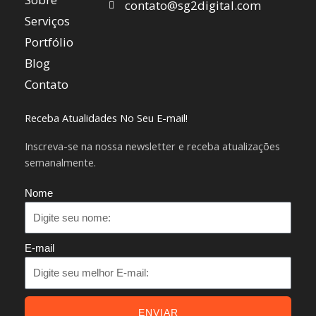
r
p
contato@sg2digital.com
Serviços
a
p
Portfólio
m
Blog
Contato
Receba Atualidades No Seu E-mail!
Inscreva-se na nossa newsletter e receba atualizações
semanalmente.
Nome
E-mail
ENVIAR